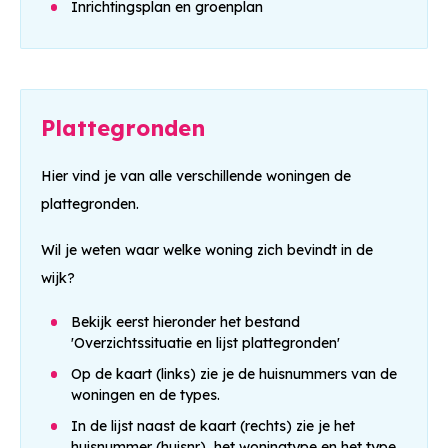
Nieuwsbrief 7
Inrichtingsplan en groenplan
Nieuwsbrief 6
Nieuwsbrief 5
Plattegronden
Nieuwsbrief 4
Hier vind je van alle
verschillende woningen de
plattegronden.
Nieuwsbrief 3
Wil je weten waar welke woning zich bevindt in de
Nieuwsbrief 2
wijk?
Nieuwsbrief 1
Bekijk eerst hieronder het bestand
'Overzichtssituatie en lijst plattegronden'
Projecten
Op de kaart (links) zie je de huisnummers van de
woningen en de types.
Crocuslaan en omgeving
In de lijst naast de kaart (rechts) zie je het
huisnummer (huisnr), het woningtype en het type