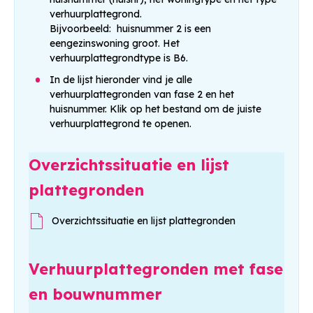
Nieuwsbrieven omwonenden
verhuurplattegrond.
Bijvoorbeeld: huisnummer 2 is een
Nieuwsbrief Crocuslaan omwonenden juni 2026
eengezinswoning groot. Het
verhuurplattegrondtype is B6.
Nieuwsbrief Crocuslaan omwonenden November 2025
In de lijst hieronder vind je alle
verhuurplattegronden van fase 2 en het
huisnummer. Klik op het bestand om de juiste
Nieuwsbrief Crocuslaan omwonenden Mei 2025
verhuurplattegrond te openen.
Nieuwsbrief Crocuslaan omwonenden juli 2024
Overzichtssituatie en lijst
Nieuwsbrief Crocuslaan omwonenden december 2023
plattegronden
Nieuwsbrief Crocuslaan Omwonenden Oktober 2023
Overzichtssituatie en lijst plattegronden
Nieuwsbrief omwonenden april 2023
Verhuurplattegronden met fase
Brief omwonenden juli 2022
en bouwnummer