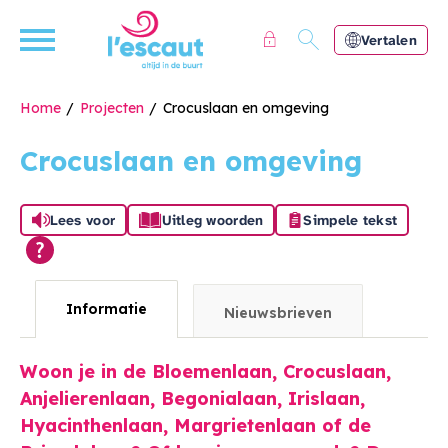
Naar de homepage
Ga naar Hoofd
Vertalen
Home
Projecten
Crocuslaan en omgeving
Crocuslaan en omgeving
Naar hoofdinhoud
Naar hoofdnavigatiemenu
Naar zoeken
Lees voor
Uitleg woorden
Simpele tekst
Informatie
Nieuwsbrieven
Woon je in de
Bloemenlaan, Crocuslaan,
Anjelierenlaan, Begonialaan, Irislaan,
Hyacinthenlaan, Margrietenlaan of de