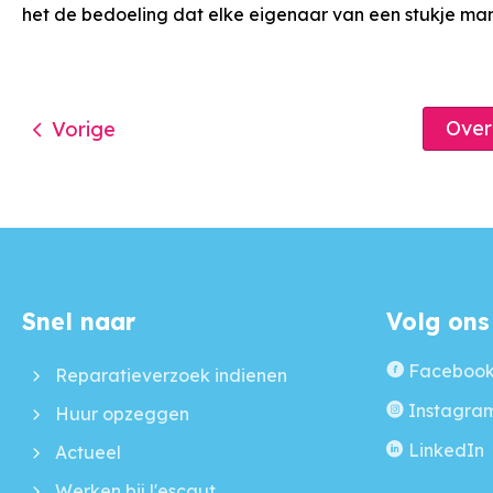
het de bedoeling dat elke eigenaar van een stukje m
Ove
Vorige
Snel naar
Volg ons
Contactinformatie
Faceboo
Reparatieverzoek indienen
Instagra
Huur opzeggen
LinkedIn
Actueel
Werken bij l'escaut