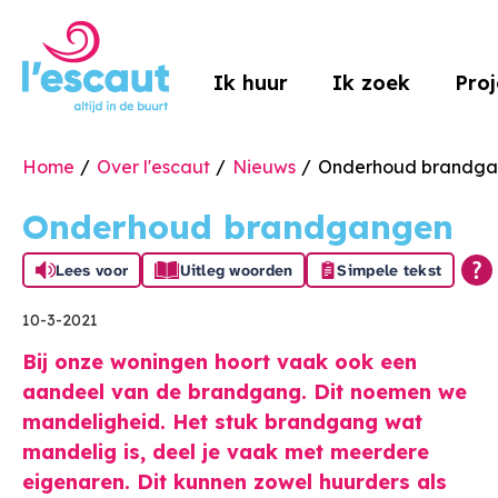
Naar de homepage
Ik huur
Ik zoek
Pro
Home
Over l'escaut
Nieuws
Onderhoud brandg
Naar hoofdinhoud
Naar hoofdnavigatiemenu
Naar zoeken
Onderhoud brandgangen
Lees voor
Uitleg woorden
Simpele tekst
10-3-2021
Bij onze woningen hoort vaak ook een
aandeel van de brandgang. Dit noemen we
mandeligheid. Het stuk brandgang wat
mandelig is, deel je vaak met meerdere
eigenaren. Dit kunnen zowel huurders als