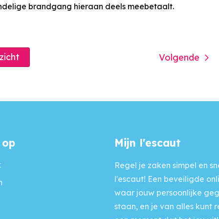
andelige brandgang hieraan deels meebetaalt.
rzicht
Volgende
 op
Mijn l'escaut
k
Regel je zaken simpel en sne
l'escaut! Een beveiligde onl
m
waar jouw persoonlijke ge
staan, en je van alles kunt 