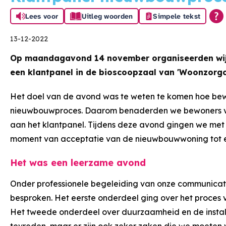
Lees voor
Uitleg woorden
Simpele tekst
13-12-2022
Op maandagavond 14 november organiseerden wi
een klantpanel in de
bioscoopzaal van 'Woonzorgc
Het doel van de avond was te weten te komen hoe bew
nieuwbouwproces. Daarom benaderden we bewoners va
aan het klantpanel. Tijdens deze avond gingen we met 
moment van acceptatie van de nieuwbouwwoning tot en
Het was een leerzame avond
Onder professionele begeleiding van onze communicat
besproken. Het eerste onderdeel ging over het proces v
Het tweede onderdeel over duurzaamheid en de install
tevreden, maar er zijn ook zeker zaken die we moeten 