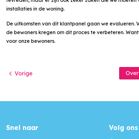
installaties in de woning.
De uitkomsten van dit klantpanel gaan we evalueren. 
de bewoners kregen om dit proces te verbeteren. Want d
voor onze bewoners.
Ove
Vorige
Snel naar
Volg ons
Contactinformatie