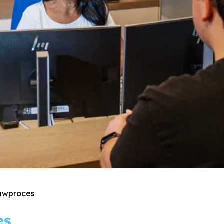
uwproces
es