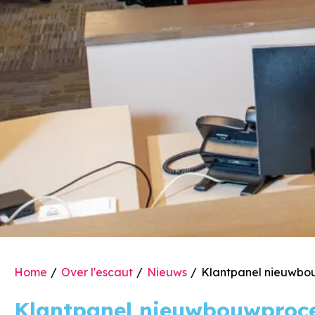
Home
Over l'escaut
Nieuws
Klantpanel nieuwbo
Klantpanel nieuwbouwproc