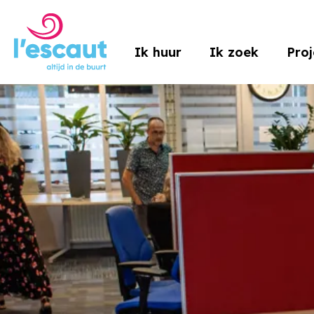
Naar de homepage
Ik huur
Ik zoek
Pro
Naar hoofdinhoud
Naar hoofdnavigatiemenu
Naar zoeken