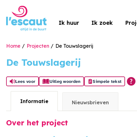
Naar de homepage
Ik huur
Ik zoek
Pro
Home
Projecten
De Touwslagerij
Naar hoofdinhoud
Naar hoofdnavigatiemenu
Naar zoeken
De Touwslagerij
Lees voor
Uitleg woorden
Simpele tekst
Informatie
Nieuwsbrieven
Over het project