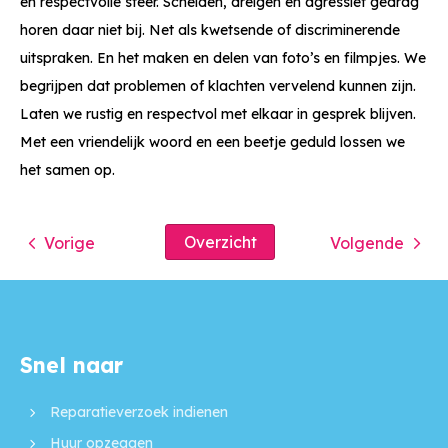
en respectvolle sfeer. Schelden, dreigen en agressief gedrag
horen daar niet bij. Net als kwetsende of discriminerende
uitspraken. En het maken en delen van foto’s en filmpjes. We
begrijpen dat problemen of klachten vervelend kunnen zijn.
Laten we rustig en respectvol met elkaar in gesprek blijven.
Met een vriendelijk woord en een beetje geduld lossen we
het samen op.
Overzicht
Vorige
Volgende
Snel naar
Contactinformatie
Reparatieverzoek indienen
Huur opzeggen