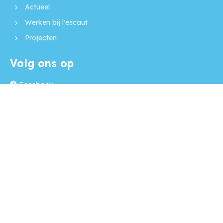
Actueel
Werken bij l'escaut
Projecten
Volg ons op
Facebook
Instagram
LinkedIn
Mijn l'escaut
Regel je zaken simpel en snel via Mijn l'escaut! Een
beveiligde online plek waar jouw persoonlijke gegevens
staan, en je van alles kunt regelen op een moment dat het
jou uitkomt.