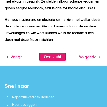
met elkaar in gesprek. Ze stelden elkaar scherpe vragen en
gaven eerlijke feedback, wat leidde tot mooie discussies.
Het was inspirerend en plezierig om te zien met welke ideeën
de studenten kwamen. We zijn benieuwd naar de verdere
uitwerkingen en wie weet kunnen we in de toekomst iets
doen met deze frisse inzichten!
Overzicht
Vorige
Volgende
Snel naar
Contactinformatie
Reparatieverzoek indienen
Huur opzeggen