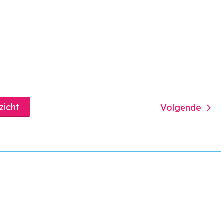
rzicht
Volgende
 op
Mijn l'escaut
k
Regel je zaken simpel en sne