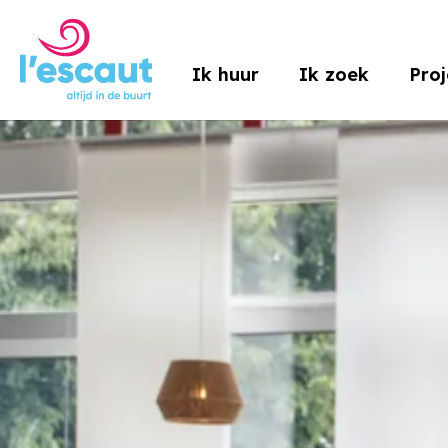
Naar de homepage
Ik huur
Ik zoek
Pro
Naar hoofdinhoud
Naar hoofdnavigatiemenu
Naar zoeken