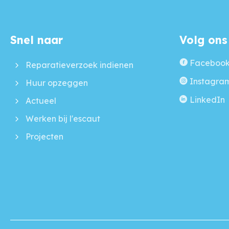
Snel naar
Volg ons
Contactinformatie
Faceboo
Reparatieverzoek indienen
Instagra
Huur opzeggen
LinkedIn
Actueel
Werken bij l'escaut
Projecten