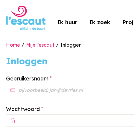
Naar de homepage
Ik huur
Ik zoek
Pro
Home
Mijn l'escaut
Inloggen
Naar hoofdinhoud
Naar hoofdnavigatiemenu
Naar zoeken
Inloggen
Verplicht veld
Gebruikersnaam
*
Verplicht veld
Wachtwoord
*