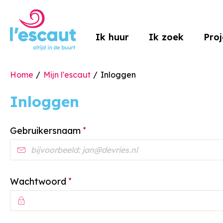
Naar de homepage
Ik huur
Ik zoek
Pro
Home
Mijn l'escaut
Inloggen
Naar hoofdinhoud
Naar hoofdnavigatiemenu
Naar zoeken
Inloggen
Verplicht veld
Gebruikersnaam
*
Verplicht veld
Wachtwoord
*