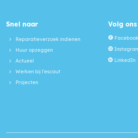
Snel naar
Volg ons
Contactinformatie
Faceboo
Reparatieverzoek indienen
Instagra
Huur opzeggen
LinkedIn
Actueel
Werken bij l'escaut
Projecten