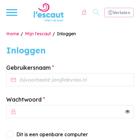
Naar de homepage
Ga naar Hoofd
Vertalen
Home
Mijn l'escaut
Inloggen
Inloggen
Naar hoofdinhoud
Naar hoofdnavigatiemenu
Naar zoeken
Verplicht veld
Gebruikersnaam
*
Verplicht veld
Wachtwoord
*
Toon
Dit is een openbare computer
Inloggen