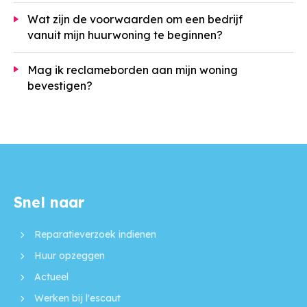
Wat zijn de voorwaarden om een bedrijf
vanuit mijn huurwoning te beginnen?
Mag ik reclameborden aan mijn woning
bevestigen?
Snel naar
Contactinformatie
Reparatieverzoek indienen
Huur opzeggen
Actueel
Werken bij l'escaut