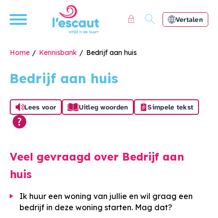
Naar de homepage
Ga naar Hoofd
Vertalen
Home
Kennisbank
Bedrijf aan huis
Bedrijf aan huis
Naar hoofdinhoud
Naar hoofdnavigatiemenu
Naar zoeken
Lees voor
Uitleg woorden
Simpele tekst
Veel gevraagd over Bedrijf aan
huis
Ik huur een woning van jullie en wil graag een
bedrijf in deze woning starten. Mag dat?