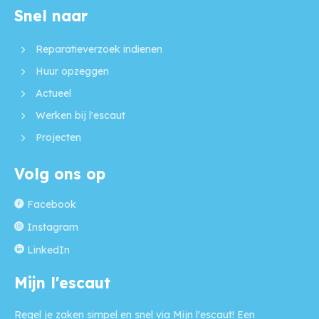
Snel naar
Contactinformatie
Reparatieverzoek indienen
Huur opzeggen
Actueel
Werken bij l'escaut
Projecten
Volg ons op
Facebook
Instagram
LinkedIn
Mijn l'escaut
Regel je zaken simpel en snel via Mijn l'escaut! Een