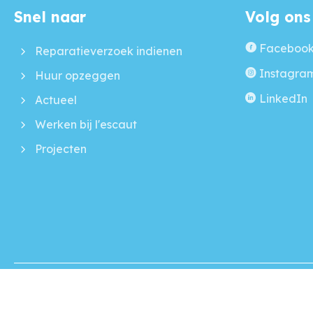
Snel naar
Volg ons
Contactinformatie
Faceboo
Reparatieverzoek indienen
Instagra
Huur opzeggen
LinkedIn
Actueel
Werken bij l'escaut
Projecten
Copyright l'escaut 2024