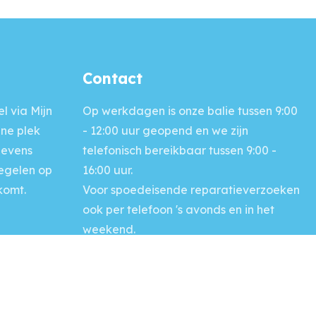
Contact
l via Mijn
Op werkdagen is onze balie
tussen 9:00
ine plek
- 12:00 uur geopend en we zijn
gevens
telefonisch bereikbaar tussen 9:00 -
regelen op
16:00 uur.
komt.
Voor
spoedeisende reparatieverzoeken
ook per telefoon 's avonds en in het
weekend.
Bel: (0118) 42 23 00
Naar contactpagina >>