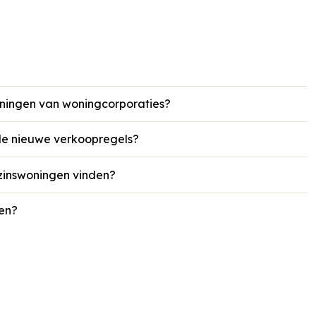
oningen van woningcorporaties?
 de nieuwe verkoopregels?
zinswoningen vinden?
ben?