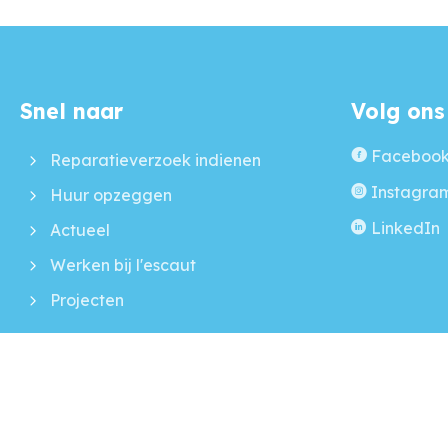
Snel naar
Volg ons
Contactinformatie
Faceboo
Reparatieverzoek indienen
Instagra
Huur opzeggen
LinkedIn
Actueel
Werken bij l'escaut
Projecten