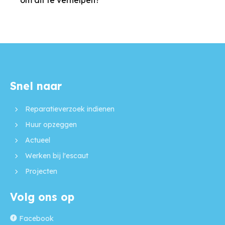
om dit te verhelpen?
Snel naar
Contactinformatie
Reparatieverzoek indienen
Huur opzeggen
Actueel
Werken bij l'escaut
Projecten
Volg ons op
Facebook