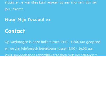
staan, en je van alles kunt regelen op een moment dat het
jou uitkomt.
Naar Mijn l'escaut >>
Contact
Op werkdagen is onze balie
tussen 9:00 - 12:00 uur geopend
en we zijn telefonisch bereikbaar tussen 9:00 - 16:00 uur.
Voor
spoedeisende reparatieverzoeken
ook per telefoon 's
avonds en in het weekend.
Bel: (0118) 42 23 00
Naar contactpagina >>
Disclaimer
Copyright l'escaut 2024