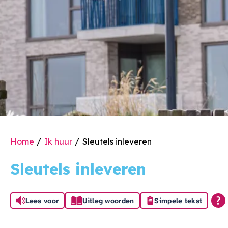
Home
Ik huur
Sleutels inleveren
Sleutels inleveren
Lees voor
Uitleg woorden
Simpele tekst