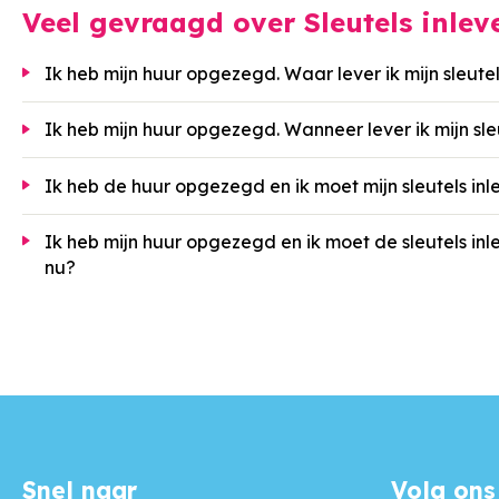
Veel gevraagd over Sleutels inlev
Ik heb mijn huur opgezegd. Waar lever ik mijn sleutel
Ik heb mijn huur opgezegd. Wanneer lever ik mijn sle
Ik heb de huur opgezegd en ik moet mijn sleutels inle
Ik heb mijn huur opgezegd en ik moet de sleutels inleveren. Ik kan mijn sleutels niet op tijd inleveren. Wat
nu?
Snel naar
Volg ons
Contactinformatie