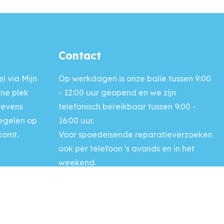
Contact
l via Mijn
Op werkdagen is onze balie
tussen 9:00
ine plek
- 12:00 uur geopend en we zijn
gevens
telefonisch bereikbaar tussen 9:00 -
regelen op
16:00 uur.
komt.
Voor
spoedeisende reparatieverzoeken
ook per telefoon 's avonds en in het
weekend.
Bel: (0118) 42 23 00
Naar contactpagina >>