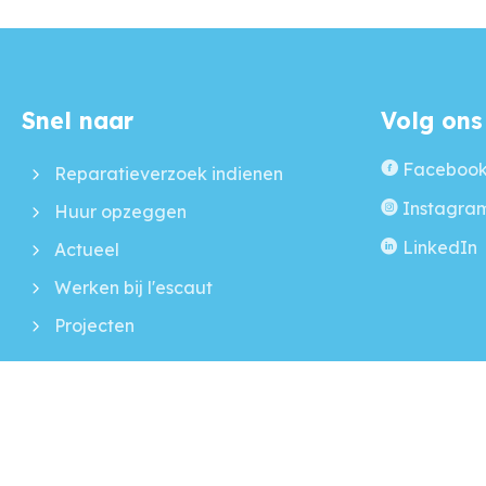
Snel naar
Volg ons
Contactinformatie
Faceboo
Reparatieverzoek indienen
Instagra
Huur opzeggen
LinkedIn
Actueel
Werken bij l'escaut
Projecten