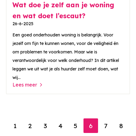
Wat doe je zelf aan je woning
en wat doet l’escaut?
26-6-2025
Een goed onderhouden woning is belangrijk. Voor
jezelf om fijn te kunnen wonen, voor de veiligheid én
om problemen te voorkomen. Maar wie is
verantwoordelijk voor welk onderhoud? In dit artikel
leggen we uit wat je als huurder zelf moet doen, wat
wij...
Lees meer
Selecteer een pagina
1
2
3
4
5
6
7
8