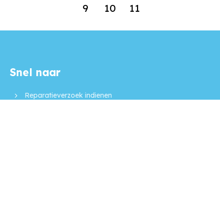
9
10
11
Snel naar
Contactinformatie
Reparatieverzoek indienen
Huur opzeggen
Actueel
Werken bij l'escaut
Projecten
Volg ons op
Facebook
Instagram