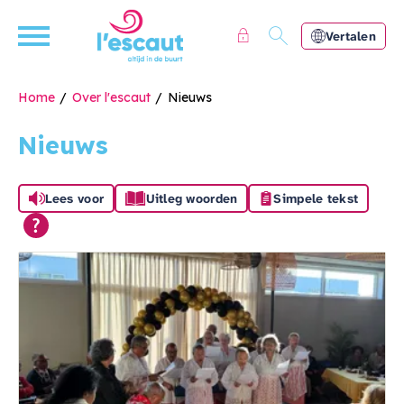
Naar de homepage
Ga naar Hoofd
Vertalen
Home
Over l'escaut
Nieuws
Nieuws
Naar hoofdinhoud
Naar hoofdnavigatiemenu
Naar zoeken
Lees voor
Uitleg woorden
Simpele tekst